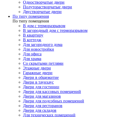
Одностворчатые двери
Полуторастворчатые двери
Двустворчатые двери
По типу помещения
По типу помещения
В дом с терморазрывом
В загородный дом с терморазрывом
В квартиру
В коттедж
Для загородного дома
Для новостройки
Для офиса
Для храма
Со скрытыми петлями
Этажные двери
Гаражные двери
Двери в общежитие
Двери в таунхаус
Двери для гостиниц
Двери для кассовых помещений
Двери для магазинов
Двери для подсобных помещений
Двери для ресторанов
Двери для складов
Для технических помещений