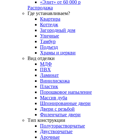
«Элит» от 60 000 р
Распродажа
Где устанавливаем?
Квартира
Коттедж
Загородный дом
Уличные
Тамбур
Подъезд
Храмы и церкви
Вид отделки
МДФ
ПВХ
Ламинат
Винилискожа
Пластик
Порошковое напыление
Массив дуба
Шпонированные двери
Двери с резьбой
Филенчатые двери
Тип конструкции
Полуторастворчатые
Двустворчатые
Арочные