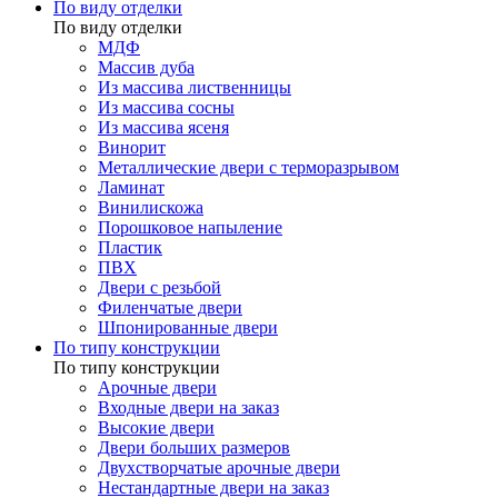
По виду отделки
По виду отделки
МДФ
Массив дуба
Из массива лиственницы
Из массива сосны
Из массива ясеня
Винорит
Металлические двери с терморазрывом
Ламинат
Винилискожа
Порошковое напыление
Пластик
ПВХ
Двери с резьбой
Филенчатые двери
Шпонированные двери
По типу конструкции
По типу конструкции
Арочные двери
Входные двери на заказ
Высокие двери
Двери больших размеров
Двухстворчатые арочные двери
Нестандартные двери на заказ