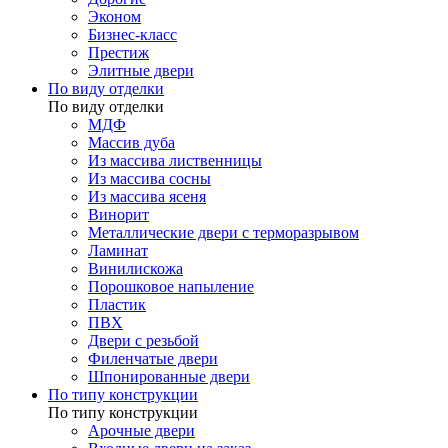
Эконом
Бизнес-класс
Престиж
Элитные двери
По виду отделки
По виду отделки
МДФ
Массив дуба
Из массива лиственницы
Из массива сосны
Из массива ясеня
Винорит
Металлические двери с терморазрывом
Ламинат
Винилискожа
Порошковое напыление
Пластик
ПВХ
Двери с резьбой
Филенчатые двери
Шпонированные двери
По типу конструкции
По типу конструкции
Арочные двери