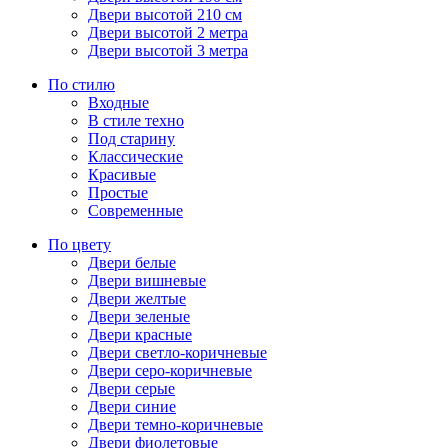
Двери высотой 210 см
Двери высотой 2 метра
Двери высотой 3 метра
По стилю
Входные
В стиле техно
Под старину
Классические
Красивые
Простые
Современные
По цвету
Двери белые
Двери вишневые
Двери желтые
Двери зеленые
Двери красные
Двери светло-коричневые
Двери серо-коричневые
Двери серые
Двери синие
Двери темно-коричневые
Двери фиолетовые