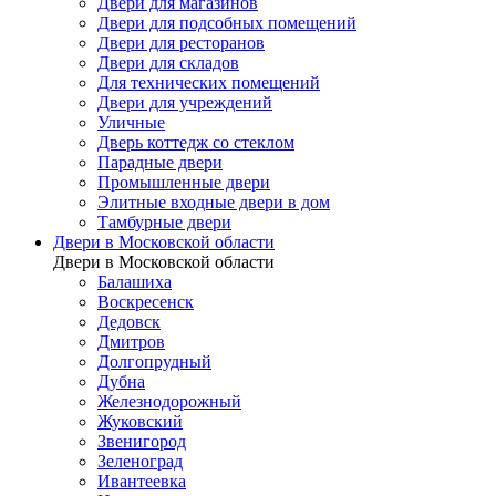
Двери для магазинов
Двери для подсобных помещений
Двери для ресторанов
Двери для складов
Для технических помещений
Двери для учреждений
Уличные
Дверь коттедж со стеклом
Парадные двери
Промышленные двери
Элитные входные двери в дом
Тамбурные двери
Двери в Московской области
Двери в Московской области
Балашиха
Воскресенск
Дедовск
Дмитров
Долгопрудный
Дубна
Железнодорожный
Жуковский
Звенигород
Зеленоград
Ивантеевка