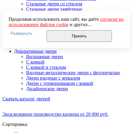
Стальные двери со стеклом
Стальные двери тамбурные
Стальные двустворчатые двери
Продолжая использовать наш сайт, вы даёте
согласие на
Усиленные стальные двери
использование файлов cookie
и других
Элитные стальные входные двери
пользовательских данных (включая IP-адрес, сведения о
Стальные двери 2 мм
Развернуть
местоположении, устройстве, действиях на сайте и т. п.)
Стальные двери 3 мм
Принять
для функционирования сайта, проведения
Стальные двери 4 мм
статистических исследований, ретаргетинга и
Декоративные двери
использования систем аналитики (например,
Витражные двери
Яндекс.Метрика), в соответствии с нашей
Политикой
С ковкой
обработки персональных данных.
С ковкой и стеклом
Если вы не хотите, чтобы ваши данные обрабатывались,
Входные металлические двери с фотопечатью
настройте ограничения в браузере или покиньте сайт.
Двери входные с зеркалом
Двери с терморазрывом с ковкой
Дизайнерские двери
Скачать каталог дверей
Эксклюзивное производство кнокера от 20 000 руб.
Сортировка: