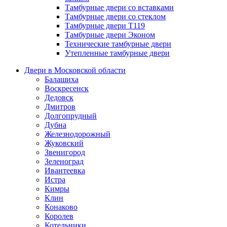
Тамбурные двери со вставками
Тамбурные двери со стеклом
Тамбурные двери Т119
Тамбурные двери Эконом
Технические тамбурные двери
Утепленные тамбурные двери
Двери в Московской области
Балашиха
Воскресенск
Дедовск
Дмитров
Долгопрудный
Дубна
Железнодорожный
Жуковский
Звенигород
Зеленоград
Ивантеевка
Истра
Кимры
Клин
Конаково
Королев
Котельники