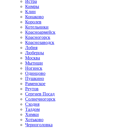
Истра
Кимры
Клин
Конаково
Королев
Котельники
Красноармейск
Красногорск
Краснозаводск
Лобня
Люберцы
Москва
Мытищи
Ногинск
Одинцово
Пушкино
Раменское
Реутов
Сергиев Посад
Солнечногорск
Сходня
Талдом
Химки
Хотьково
Черноголовка