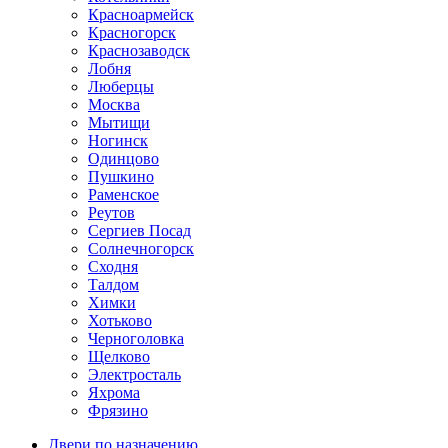
Красноармейск
Красногорск
Краснозаводск
Лобня
Люберцы
Москва
Мытищи
Ногинск
Одинцово
Пушкино
Раменское
Реутов
Сергиев Посад
Солнечногорск
Сходня
Талдом
Химки
Хотьково
Черноголовка
Щелково
Электросталь
Яхрома
Фрязино
Двери по назначению