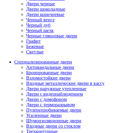
Двери черные
Двери шоколадные
Двери коричневые
Черный венге
Черный дуб
Черный шелк
Черные глянцевые двери
Графит
Бежевые
Светлые
Специализированные двери
Антивандальные двери
Бронированные двери
Взломостойкие двери
Входные металлические двери в кассу
Двери наружные утепленные
Двери с видеонаблюдением
Двери с домофоном
Двери с терморазрывом
Пуленепробиваемые двери
Усиленные двери
Шумоизоляционные двери
Входные двери со стеклом
Трехконтурные