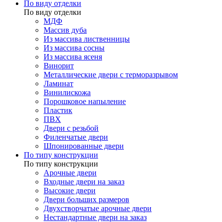
По виду отделки
По виду отделки
МДФ
Массив дуба
Из массива лиственницы
Из массива сосны
Из массива ясеня
Винорит
Металлические двери с терморазрывом
Ламинат
Винилискожа
Порошковое напыление
Пластик
ПВХ
Двери с резьбой
Филенчатые двери
Шпонированные двери
По типу конструкции
По типу конструкции
Арочные двери
Входные двери на заказ
Высокие двери
Двери больших размеров
Двухстворчатые арочные двери
Нестандартные двери на заказ