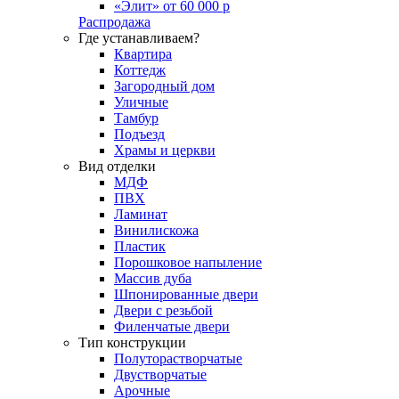
«Элит» от 60 000 р
Распродажа
Где устанавливаем?
Квартира
Коттедж
Загородный дом
Уличные
Тамбур
Подъезд
Храмы и церкви
Вид отделки
МДФ
ПВХ
Ламинат
Винилискожа
Пластик
Порошковое напыление
Массив дуба
Шпонированные двери
Двери с резьбой
Филенчатые двери
Тип конструкции
Полуторастворчатые
Двустворчатые
Арочные