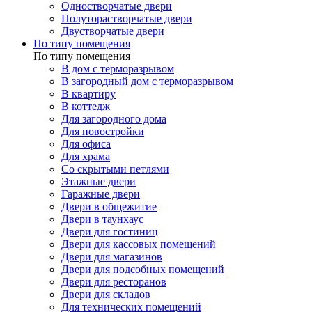
Одностворчатые двери
Полуторастворчатые двери
Двустворчатые двери
По типу помещения
По типу помещения
В дом с терморазрывом
В загородный дом с терморазрывом
В квартиру
В коттедж
Для загородного дома
Для новостройки
Для офиса
Для храма
Со скрытыми петлями
Этажные двери
Гаражные двери
Двери в общежитие
Двери в таунхаус
Двери для гостиниц
Двери для кассовых помещений
Двери для магазинов
Двери для подсобных помещений
Двери для ресторанов
Двери для складов
Для технических помещений