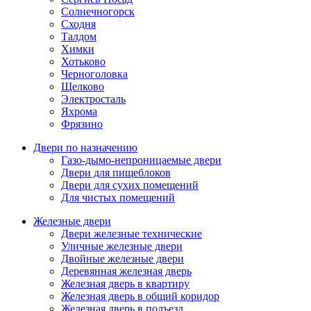
Солнечногорск
Сходня
Талдом
Химки
Хотьково
Черноголовка
Щелково
Электросталь
Яхрома
Фрязино
Двери по назначению
Газо-дымо-непроницаемые двери
Двери для пищеблоков
Двери для сухих помещений
Для чистых помещений
Железные двери
Двери железные технические
Уличные железные двери
Двойные железные двери
Деревянная железная дверь
Железная дверь в квартиру
Железная дверь в общий коридор
Железная дверь в подъезд