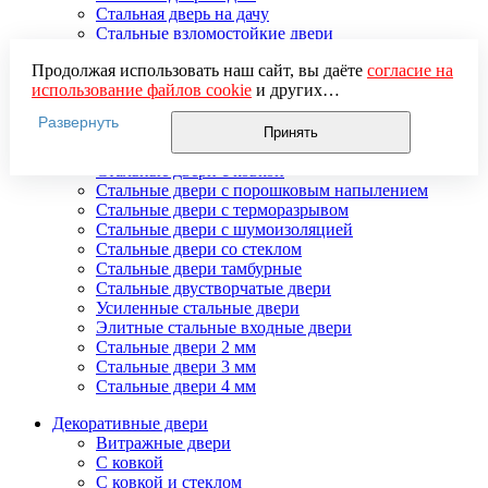
Стальная дверь на дачу
Стальные взломостойкие двери
Стальные входные двери в квартиру
Продолжая использовать наш сайт, вы даёте
согласие на
Стальные двери в подъезд
использование файлов cookie
и других
Стальные двери внутреннего открывания
пользовательских данных (включая IP-адрес, сведения о
Стальные двери массив
Развернуть
местоположении, устройстве, действиях на сайте и т. п.)
Стальные двери мдф
Принять
для функционирования сайта, проведения
Стальные двери с зеркалом
статистических исследований, ретаргетинга и
Стальные двери с ковкой
использования систем аналитики (например,
Стальные двери с порошковым напылением
Яндекс.Метрика), в соответствии с нашей
Политикой
Стальные двери с терморазрывом
обработки персональных данных.
Стальные двери с шумоизоляцией
Если вы не хотите, чтобы ваши данные обрабатывались,
Стальные двери со стеклом
настройте ограничения в браузере или покиньте сайт.
Стальные двери тамбурные
Стальные двустворчатые двери
Усиленные стальные двери
Элитные стальные входные двери
Стальные двери 2 мм
Стальные двери 3 мм
Стальные двери 4 мм
Декоративные двери
Витражные двери
С ковкой
С ковкой и стеклом