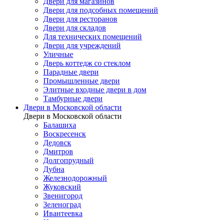
Двери для магазинов
Двери для подсобных помещений
Двери для ресторанов
Двери для складов
Для технических помещений
Двери для учреждений
Уличные
Дверь коттедж со стеклом
Парадные двери
Промышленные двери
Элитные входные двери в дом
Тамбурные двери
Двери в Московской области
Двери в Московской области
Балашиха
Воскресенск
Дедовск
Дмитров
Долгопрудный
Дубна
Железнодорожный
Жуковский
Звенигород
Зеленоград
Ивантеевка