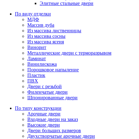
Элитные стальные двери
По виду отделки
МДФ
Массив дуба
Из массива лиственницы
Из массива сосны
Из массива ясеня
Винорит
Металлические двери с терморазрывом
Ламинат
Винилискожа
Порошковое напыление
Пластик
ПВХ
Двери с резьбой
Филенчатые двери
Шпонированные двери
По типу конструкции
Арочные двери
Входные двери на заказ
Высокие двери
Двери больших размеров
Двухстворчатые арочные двери