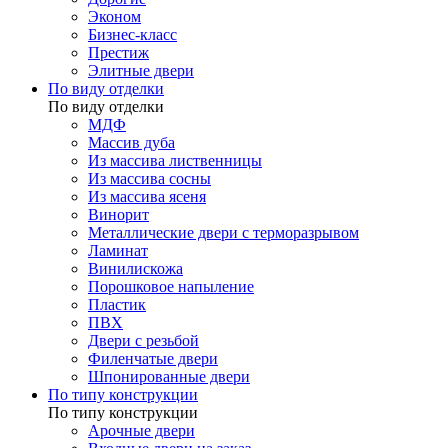
Эконом
Бизнес-класс
Престиж
Элитные двери
По виду отделки
По виду отделки
МДФ
Массив дуба
Из массива лиственницы
Из массива сосны
Из массива ясеня
Винорит
Металлические двери с терморазрывом
Ламинат
Винилискожа
Порошковое напыление
Пластик
ПВХ
Двери с резьбой
Филенчатые двери
Шпонированные двери
По типу конструкции
По типу конструкции
Арочные двери