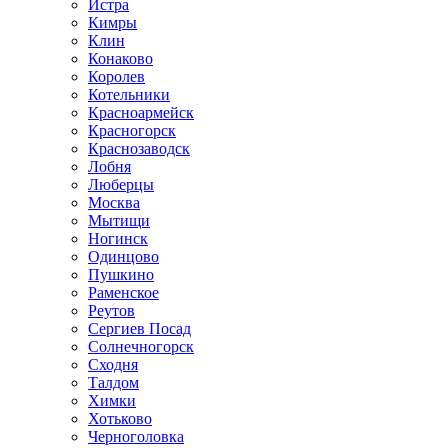
Истра
Кимры
Клин
Конаково
Королев
Котельники
Красноармейск
Красногорск
Краснозаводск
Лобня
Люберцы
Москва
Мытищи
Ногинск
Одинцово
Пушкино
Раменское
Реутов
Сергиев Посад
Солнечногорск
Сходня
Талдом
Химки
Хотьково
Черноголовка