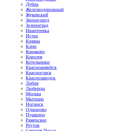
Дубна
Железнодорожный
Жуковский
Звенигород
Зеленоград
Ивантеевка
Истра
Кимры
Клин
Конаково
Королев
Котельники
Красноармейск
Красногорск
Краснозаводск
Лобня
Люберцы
Москва
Мытищи
Ногинск
Одинцово
Пушкино
Раменское
Реутов
Сергиев Посад