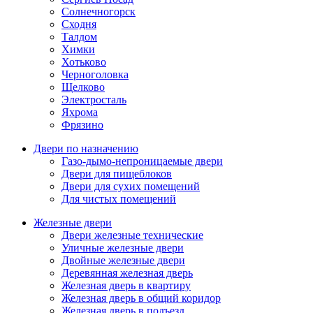
Солнечногорск
Сходня
Талдом
Химки
Хотьково
Черноголовка
Щелково
Электросталь
Яхрома
Фрязино
Двери по назначению
Газо-дымо-непроницаемые двери
Двери для пищеблоков
Двери для сухих помещений
Для чистых помещений
Железные двери
Двери железные технические
Уличные железные двери
Двойные железные двери
Деревянная железная дверь
Железная дверь в квартиру
Железная дверь в общий коридор
Железная дверь в подъезд