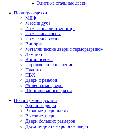
Элитные стальные двери
По виду отделки
МДФ
Массив дуба
Из массива лиственницы
Из массива сосны
Из массива ясеня
Винорит
Металлические двери с терморазрывом
Ламинат
Винилискожа
Порошковое напыление
Пластик
ПВХ
Двери с резьбой
Филенчатые двери
Шпонированные двери
По типу конструкции
Арочные двери
Входные двери на заказ
Высокие двери
Двери больших размеров
Двухстворчатые арочные двери