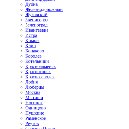
Дубна
Железнодорожный
Жуковский
Звенигород
Зеленоград
Ивантеевка
Истра
Кимры
Клин
Конаково
Королев
Котельники
Красноармейск
Красногорск
Краснозаводск
Лобня
Люберцы
Москва
Мытищи
Ногинск
Одинцово
Пушкино
Раменское
Реутов
Сергиев Посад