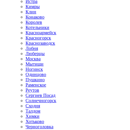
Истра
Кимры
Клин
Конаково
Королев
Котельники
Красноармейск
Красногорск
Краснозаводск
Лобня
Люберцы
Москва
Мытищи
Ногинск
Одинцово
Пушкино
Раменское
Реутов
Сергиев Посад
Солнечногорск
Сходня
Талдом
Химки
Хотьково
Черноголовка