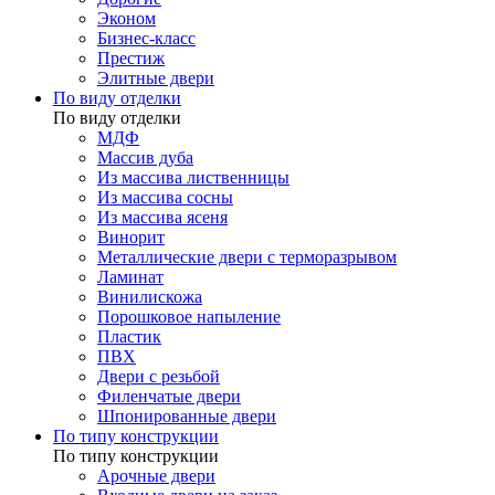
Эконом
Бизнес-класс
Престиж
Элитные двери
По виду отделки
По виду отделки
МДФ
Массив дуба
Из массива лиственницы
Из массива сосны
Из массива ясеня
Винорит
Металлические двери с терморазрывом
Ламинат
Винилискожа
Порошковое напыление
Пластик
ПВХ
Двери с резьбой
Филенчатые двери
Шпонированные двери
По типу конструкции
По типу конструкции
Арочные двери