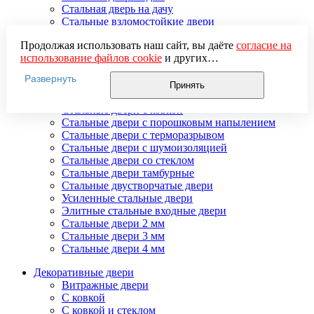
Стальная дверь на дачу
Стальные взломостойкие двери
Стальные входные двери в квартиру
Продолжая использовать наш сайт, вы даёте
согласие на
Стальные двери в подъезд
использование файлов cookie
и других
Стальные двери внутреннего открывания
пользовательских данных (включая IP-адрес, сведения о
Стальные двери массив
Развернуть
местоположении, устройстве, действиях на сайте и т. п.)
Стальные двери мдф
Принять
для функционирования сайта, проведения
Стальные двери с зеркалом
статистических исследований, ретаргетинга и
Стальные двери с ковкой
использования систем аналитики (например,
Стальные двери с порошковым напылением
Яндекс.Метрика), в соответствии с нашей
Политикой
Стальные двери с терморазрывом
обработки персональных данных.
Стальные двери с шумоизоляцией
Если вы не хотите, чтобы ваши данные обрабатывались,
Стальные двери со стеклом
настройте ограничения в браузере или покиньте сайт.
Стальные двери тамбурные
Стальные двустворчатые двери
Усиленные стальные двери
Элитные стальные входные двери
Стальные двери 2 мм
Стальные двери 3 мм
Стальные двери 4 мм
Декоративные двери
Витражные двери
С ковкой
С ковкой и стеклом