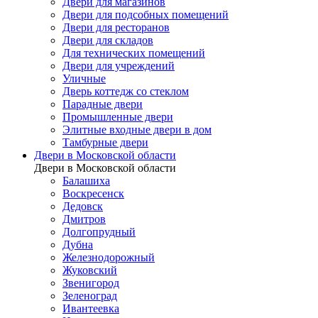
Двери для магазинов
Двери для подсобных помещений
Двери для ресторанов
Двери для складов
Для технических помещений
Двери для учреждений
Уличные
Дверь коттедж со стеклом
Парадные двери
Промышленные двери
Элитные входные двери в дом
Тамбурные двери
Двери в Московской области
Двери в Московской области
Балашиха
Воскресенск
Дедовск
Дмитров
Долгопрудный
Дубна
Железнодорожный
Жуковский
Звенигород
Зеленоград
Ивантеевка