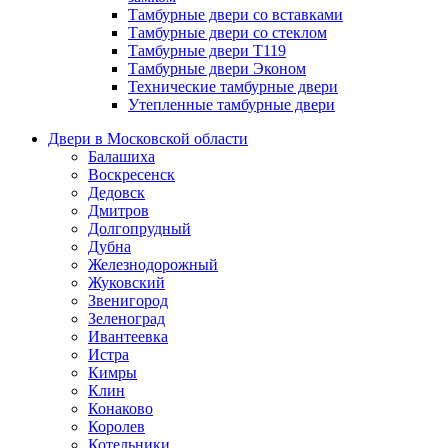
Тамбурные двери со вставками
Тамбурные двери со стеклом
Тамбурные двери Т119
Тамбурные двери Эконом
Технические тамбурные двери
Утепленные тамбурные двери
Двери в Московской области
Балашиха
Воскресенск
Дедовск
Дмитров
Долгопрудный
Дубна
Железнодорожный
Жуковский
Звенигород
Зеленоград
Ивантеевка
Истра
Кимры
Клин
Конаково
Королев
Котельники