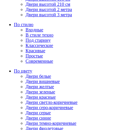
Двери высотой 210 см
Двери высотой 2 метра
Двери высотой 3 метра
По стилю
Входные
В стиле техно
Под старину
Классические
Красивые
Простые
Современные
По цвету
Двери белые
Двери вишневые
Двери желтые
Двери зеленые
Двери красные
Двери светло-коричневые
Двери серо-коричневые
Двери серые
Двери синие
Двери темно-коричневые
Двери фиолетовые