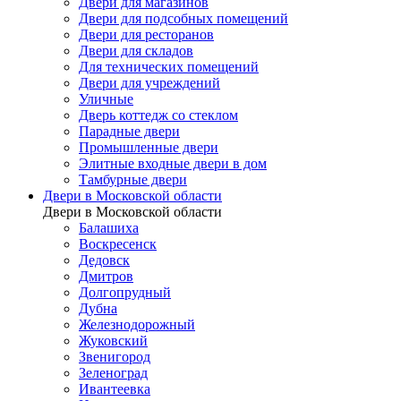
Двери для магазинов
Двери для подсобных помещений
Двери для ресторанов
Двери для складов
Для технических помещений
Двери для учреждений
Уличные
Дверь коттедж со стеклом
Парадные двери
Промышленные двери
Элитные входные двери в дом
Тамбурные двери
Двери в Московской области
Двери в Московской области
Балашиха
Воскресенск
Дедовск
Дмитров
Долгопрудный
Дубна
Железнодорожный
Жуковский
Звенигород
Зеленоград
Ивантеевка