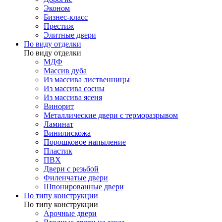
Эконом
Бизнес-класс
Престиж
Элитные двери
По виду отделки
По виду отделки
МДФ
Массив дуба
Из массива лиственницы
Из массива сосны
Из массива ясеня
Винорит
Металлические двери с терморазрывом
Ламинат
Винилискожа
Порошковое напыление
Пластик
ПВХ
Двери с резьбой
Филенчатые двери
Шпонированные двери
По типу конструкции
По типу конструкции
Арочные двери