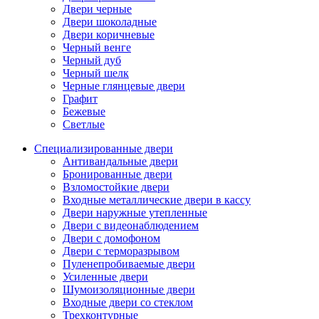
Двери черные
Двери шоколадные
Двери коричневые
Черный венге
Черный дуб
Черный шелк
Черные глянцевые двери
Графит
Бежевые
Светлые
Специализированные двери
Антивандальные двери
Бронированные двери
Взломостойкие двери
Входные металлические двери в кассу
Двери наружные утепленные
Двери с видеонаблюдением
Двери с домофоном
Двери с терморазрывом
Пуленепробиваемые двери
Усиленные двери
Шумоизоляционные двери
Входные двери со стеклом
Трехконтурные