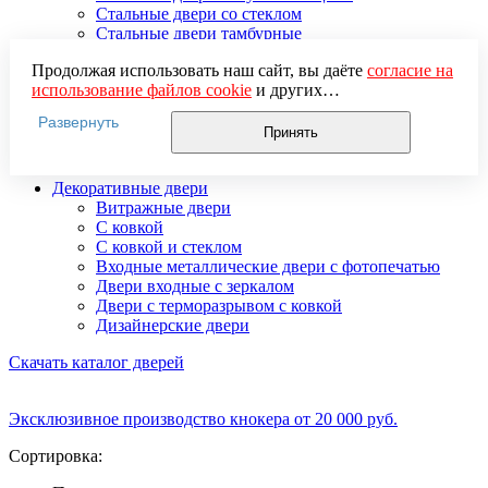
Стальные двери со стеклом
Стальные двери тамбурные
Стальные двустворчатые двери
Продолжая использовать наш сайт, вы даёте
согласие на
Усиленные стальные двери
использование файлов cookie
и других
Элитные стальные входные двери
пользовательских данных (включая IP-адрес, сведения о
Стальные двери 2 мм
Развернуть
местоположении, устройстве, действиях на сайте и т. п.)
Стальные двери 3 мм
Принять
для функционирования сайта, проведения
Стальные двери 4 мм
статистических исследований, ретаргетинга и
Декоративные двери
использования систем аналитики (например,
Витражные двери
Яндекс.Метрика), в соответствии с нашей
Политикой
С ковкой
обработки персональных данных.
С ковкой и стеклом
Если вы не хотите, чтобы ваши данные обрабатывались,
Входные металлические двери с фотопечатью
настройте ограничения в браузере или покиньте сайт.
Двери входные с зеркалом
Двери с терморазрывом с ковкой
Дизайнерские двери
Скачать каталог дверей
Эксклюзивное производство кнокера от 20 000 руб.
Сортировка: