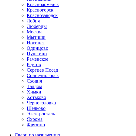
Красноармейск
Красногорск
Краснозаводск
Лобня
Люберцы
Москва
Мытищи
Ногинск
Одинцово
Пушкино
Раменское
Реутов
Сергиев Посад
Солнечногорск
Сходня
Талдом
Химки
Хотьково
Черноголовка
Щелково
Электросталь
Яхрома
Фрязино
Двери по назначению