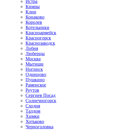
Истра
Кимры
Клин
Конаково
Королев
Котельники
Красноармейск
Красногорск
Краснозаводск
Лобня
Люберцы
Москва
Мытищи
Ногинск
Одинцово
Пушкино
Раменское
Реутов
Сергиев Посад
Солнечногорск
Сходня
Талдом
Химки
Хотьково
Черноголовка