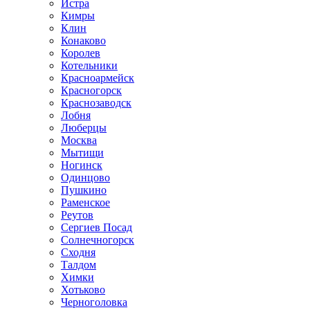
Истра
Кимры
Клин
Конаково
Королев
Котельники
Красноармейск
Красногорск
Краснозаводск
Лобня
Люберцы
Москва
Мытищи
Ногинск
Одинцово
Пушкино
Раменское
Реутов
Сергиев Посад
Солнечногорск
Сходня
Талдом
Химки
Хотьково
Черноголовка