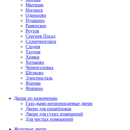
Мытищи
Ногинск
Одинцово
Пушкино
Раменское
Реутов
Сергиев Посад
Солнечногорск
Сходня
Талдом
Химки
Хотьково
Черноголовка
Щелково
Электросталь
Яхрома
Фрязино
Двери по назначению
Газо-дымо-непроницаемые двери
Двери для пищеблоков
Двери для сухих помещений
Для чистых помещений
Железные двери