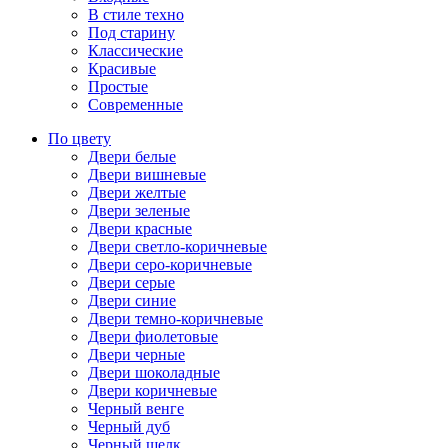
В стиле техно
Под старину
Классические
Красивые
Простые
Современные
По цвету
Двери белые
Двери вишневые
Двери желтые
Двери зеленые
Двери красные
Двери светло-коричневые
Двери серо-коричневые
Двери серые
Двери синие
Двери темно-коричневые
Двери фиолетовые
Двери черные
Двери шоколадные
Двери коричневые
Черный венге
Черный дуб
Черный шелк