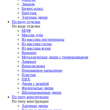
Эконом
Бизнес-класс
Престиж
Элитные двери
По виду отделки
По виду отделки
МДФ
Массив дуба
Из массива лиственницы
Из массива сосны
Из массива ясеня
Винорит
Металлические двери с терморазрывом
Ламинат
Винилискожа
Порошковое напыление
Пластик
ПВХ
Двери с резьбой
Филенчатые двери
Шпонированные двери
По типу конструкции
По типу конструкции
Арочные двери