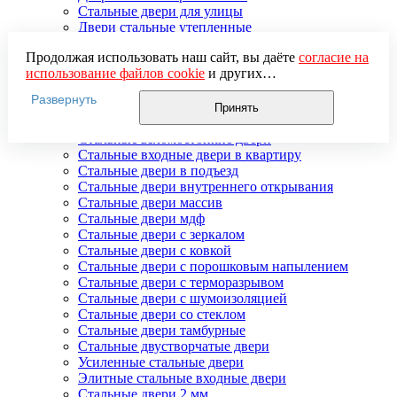
Стальные двери для улицы
Двери стальные утепленные
Дверь стальная двупольная
Продолжая использовать наш сайт, вы даёте
согласие на
Наружные стальные двери
использование файлов cookie
и других
Недорогие стальные двери
пользовательских данных (включая IP-адрес, сведения о
Распродажа стальных дверей
Развернуть
местоположении, устройстве, действиях на сайте и т. п.)
Стальная дверь в дом
Принять
для функционирования сайта, проведения
Стальная дверь на дачу
статистических исследований, ретаргетинга и
Стальные взломостойкие двери
использования систем аналитики (например,
Стальные входные двери в квартиру
Яндекс.Метрика), в соответствии с нашей
Политикой
Стальные двери в подъезд
обработки персональных данных.
Стальные двери внутреннего открывания
Если вы не хотите, чтобы ваши данные обрабатывались,
Стальные двери массив
настройте ограничения в браузере или покиньте сайт.
Стальные двери мдф
Стальные двери с зеркалом
Стальные двери с ковкой
Стальные двери с порошковым напылением
Стальные двери с терморазрывом
Стальные двери с шумоизоляцией
Стальные двери со стеклом
Стальные двери тамбурные
Стальные двустворчатые двери
Усиленные стальные двери
Элитные стальные входные двери
Стальные двери 2 мм