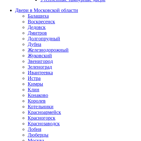
Двери в Московской области
Балашиха
Воскресенск
Дедовск
Дмитров
Долгопрудный
Дубна
Железнодорожный
Жуковский
Звенигород
Зеленоград
Ивантеевка
Истра
Кимры
Клин
Конаково
Королев
Котельники
Красноармейск
Красногорск
Краснозаводск
Лобня
Люберцы
Москва