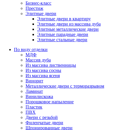
Бизнес-класс
Престиж
Элитные двери
Элитные двери в квартиру
Элитные двери из массива дуба
Элитные металлические двери
Элитные парадные двери
Элитные стальные двери
По виду отделки
МДФ
Массив дуба
Из массива лиственницы
Из массива сосны
Из массива ясеня
Винорит
Металлические двери с терморазрывом
Ламинат
Винилискожа
Порошковое напыление
Пластик
ПВХ
Двери с резьбой
Филенчатые двери
Шпонированные двери