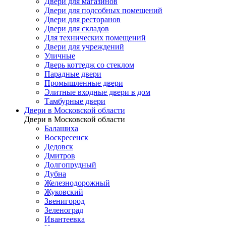
Двери для магазинов
Двери для подсобных помещений
Двери для ресторанов
Двери для складов
Для технических помещений
Двери для учреждений
Уличные
Дверь коттедж со стеклом
Парадные двери
Промышленные двери
Элитные входные двери в дом
Тамбурные двери
Двери в Московской области
Двери в Московской области
Балашиха
Воскресенск
Дедовск
Дмитров
Долгопрудный
Дубна
Железнодорожный
Жуковский
Звенигород
Зеленоград
Ивантеевка